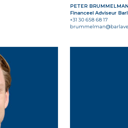
PETER BRUMMELMA
Financeel Adviseur Bar
+31 30 658 68 17
brummelman@barlaven