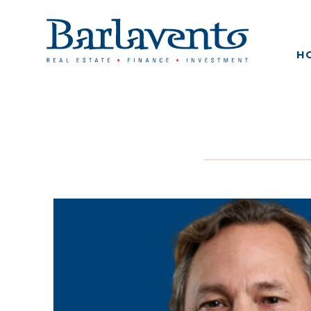
H
HOME
OVER BARLAVENTO
WAT WE DOEN
VASTGOED FINANCIERI
BEDRIJFSFINANCIERING