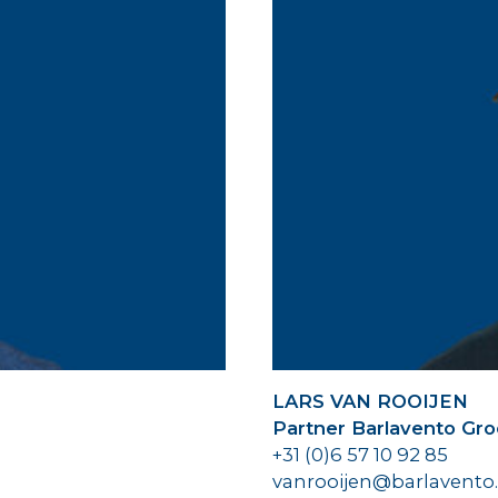
LARS VAN ROOIJEN
Partner Barlavento Gr
+31 (0)6 57 10 92 85
vanrooijen@barlavento.