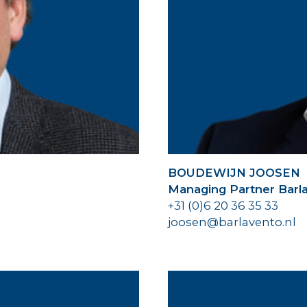
BOUDEWIJN JOOSEN
Managing Partner Barl
+31 (0)6 20 36 35 33
joosen@barlavento.nl