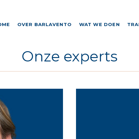
OME
OVER BARLAVENTO
WAT WE DOEN
TRA
VASTGOED FINANCIERI
BEDRIJFSFINANCIERIN
Onze experts
WONING HYPOTHEKEN
NG