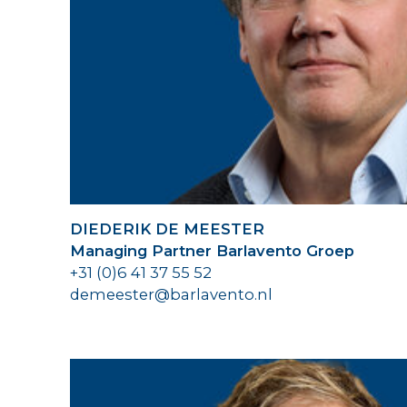
WONING HYPOTHEKEN
TRANSACTIES
ONS TEAM
NIEUWS
CONTACT
DIEDERIK DE MEESTER
Managing Partner Barlavento Groep
+31 (0)6 41 37 55 52
demeester@barlavento.nl