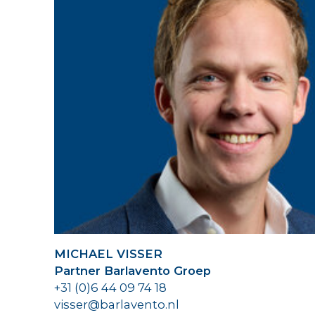
MICHAEL VISSER
Partner Barlavento Groep
+31 (0)6 44 09 74 18
visser@barlavento.nl