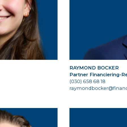
RAYMOND BOCKER
Partner Financiering-R
(030) 658 68 18
raymondbocker@financi