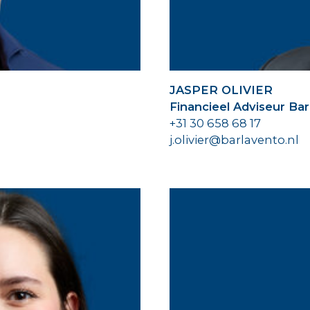
JASPER OLIVIER
Financieel Adviseur Ba
+31 30 658 68 17
j.olivier@barlavento.nl