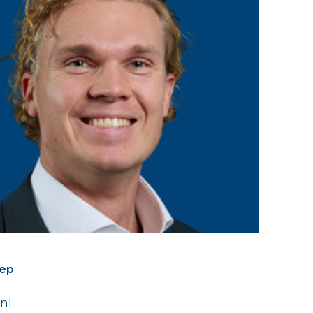
oep
nl