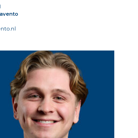
N
lavento
to.nl