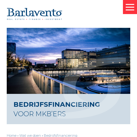
HOME
OVER BARLAVENTO
WAT WE DOEN
VASTGOED FINANCIERING
BEDRIJFSFINANCIERING
BEDRIJFSFINANCIERING
VOOR MKB’ERS
WONING HYPOTHEKEN
TRANSACTIES
Home
›
Wat we doen
›
Bedrijfsfinanciering