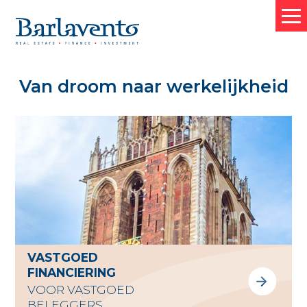
Van droom naar werkelijkheid
HOME
OVER BARLAVENTO
WAT WE DOEN
VASTGOED FINANCIERING
BEDRIJFSFINANCIERING
VASTGOED
WONING HYPOTHEKEN
FINANCIERING
VOOR VASTGOED
TRANSACTIES
BELEGGERS