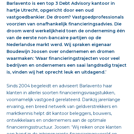
Barlavento is een top 3 Debt Advisory kantoor in
hartje Utrecht, opgericht door een oud
ONS TEAM
vastgoedbankier. De droom? Vastgoedprofessionals
voorzien van onafhankelijk financieringsadvies. Die
NIEUWS
droom werd werkelijkheid toen de onderneming één
van de eerste non-bancaire partijen op de
CONTACT
Nederlandse markt werd. Wij spraken eigenaar
Boudewijn Joosen over ondernemen en dromen
waarmaken: ‘Waar financieringstrajecten voor veel
bedrijven en ondernemers een saai langdradig traject
is, vinden wij het oprecht leuk en uitdagend.’
Sinds 2004 begeleidt en adviseert Barlavento haar
klanten in allerlei soorten financieringsvraagstukken,
voornamelijk vastgoed gerelateerd. Dankzij jarenlange
ervaring, een breed netwerk van geldverstrekkers en
marktkennis helpt dit kantoor beleggers, bouwers,
ontwikkelaars en ondernemers aan de optimale
financieringsstructuur. Joosen: ‘Wij reiken onze klanten
een hand in de intransparante financieringswereld en