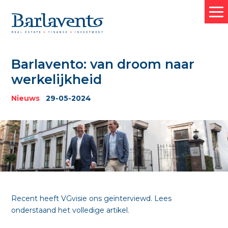
Barlavento: van droom naar
werkelijkheid
HOME
Nieuws
29-05-2024
OVER BARLAVENTO
WAT WE DOEN
VASTGOED FINANCIERING
BEDRIJFSFINANCIERING
WONING HYPOTHEKEN
Recent heeft VGvisie ons geïnterviewd. Lees
onderstaand het volledige artikel.
TRANSACTIES