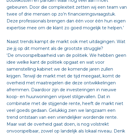
bouwkosten en panden waar nog veel aan moet
gebeuren. Door die complexiteit zetten wij een team van
twee of drie mensen op zo’n financieringsvraagstuk.
Deze professionals brengen dan één voor één hun eigen
expertise mee om de klant zo goed mogelijk te helpen.’
Naast trends kampt de markt ook met uitdagingen. Wat
zie jij op dit moment als de grootste struggle?
‘De onvoorspelbaarheid van de politiek. We hebben geen
idee welke kant de politiek opgaat en wat voor
samenstelling kabinet we de komende jaren zullen
krijgen. Terwijl de markt met de tijd meegaat, komt de
overheid met maatregelen die deze ontwikkelingen
afremmen. Daardoor zijn de investeringen in nieuwe
koop- en huurwoningen vrijwel stilgevallen. Dat in
combinatie met de stijgende rente, heeft de markt niet
veel goeds gedaan. Gelukkig zien we langzaam een
trend ontstaan van een vriendelijker wordende rente.
Maar wat de overheid gaat doen, is nog volstrekt
onvoorspelbaar, zowel op landelijk als lokaal niveau. Denk